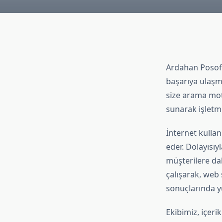
Ardahan Posof'd
başarıya ulaşm
size arama mo
sunarak işletm
İnternet kullan
eder. Dolayısıy
müşterilere da
çalışarak, web
sonuçlarında yü
Ekibimiz, içeri