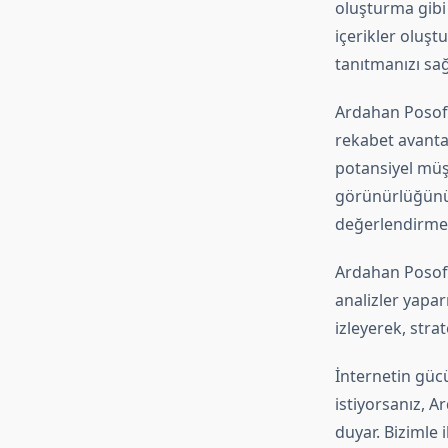
oluşturma gibi 
içerikler oluşt
tanıtmanızı sağ
Ardahan Posof 
rekabet avantaj
potansiyel müş
görünürlüğünü a
değerlendirmel
Ardahan Posof S
analizler yapar
izleyerek, strate
İnternetin güc
istiyorsanız, 
duyar. Bizimle 