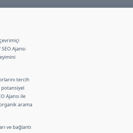
çevrimiçi
 SEO Ajansı
eyimini
rlarını tercih
, potansiyel
O Ajansı ile
e organik arama
rı ve bağlantı