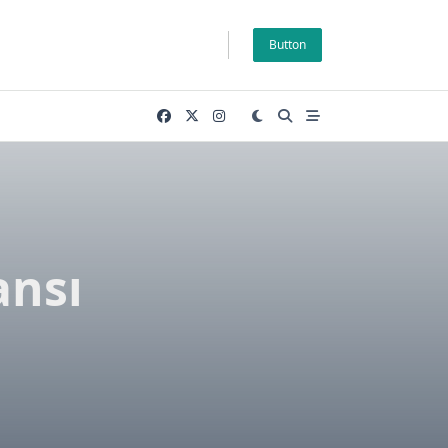
Button
ansı