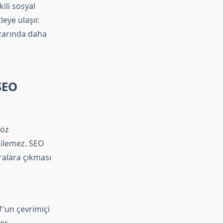
ili sosyal
eye ulaşır.
zarında daha
SEO
söz
dilemez. SEO
ralara çıkması
'un çevrimiçi