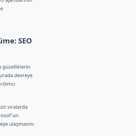
O ajanslarının
me
yüme: SEO
 güzelliklerin
 burada devreye
ardımcı
st sıralarda
 Posof'un
leye ulaşmasını