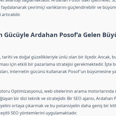
et avantajı sağlamaktadır. Ardahan Posof'daki işletmeler, SE
faydalanarak çevrimiçi varlıklarını güçlendirebilir ve büyü
artırabilir.
in Gücüyle Ardahan Posof’a Gelen Bü
tarihi ve doğal güzellikleriyle ünlü olan bir ilçedir. Ancak, bu
ması için etkili bir pazarlama stratejisi gerekmektedir. İşte
sları, internetin gücünü kullanarak Posof'un büyümesine y
oru Optimizasyonu), web sitelerinin arama motorlarında ü
ğlayan bir dizi teknik ve stratejidir. Bir SEO ajansı, Ardahan
iyelini ortaya çıkarmak ve bu potansiyelin daha geniş bir kit
çeşitli SEO yöntemlerini uygulamaktadır.