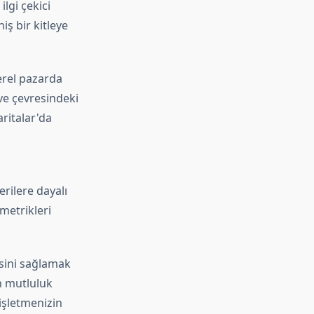
ilgi çekici
iş bir kitleye
erel pazarda
 ve çevresindeki
ritalar'da
rilere dayalı
metrikleri
sini sağlamak
n mutluluk
 işletmenizin