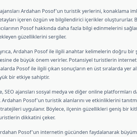
ajansları Ardahan Posof'un turistik yerlerini, konaklama im
ayları içeren özgün ve bilgilendirici içerikler oluştururlar. Bu
ıcılarının Posof hakkında daha fazla bilgi edinmelerini sağlar
kleyen güzelliklerini sergiler.
yrıca, Ardahan Posof ile ilgili anahtar kelimelerin doğru bir 
sine de büyük önem verirler. Potansiyel turistlerin interne
alarda Posof ile ilgili çıkan sonuçların en üst sıralarda yer al
ük bir etkiye sahiptir.
e, SEO ajansları sosyal medya ve diğer online platformları da 
. Ardahan Posof'un turistik alanlarını ve etkinliklerini tanıtma
atejileri uygulanır. Böylece, ilçenin güzellikleri geniş bir ki
ristlerin dikkatini çeker.
Ardahan Posof'un internetin gücünden faydalanarak büyüm