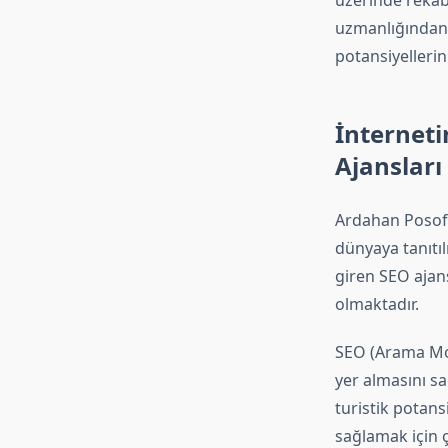
üzerinde rekab
uzmanlığından 
potansiyellerini 
İnternet
Ajansları
Ardahan Posof, 
dünyaya tanıtıl
giren SEO ajan
olmaktadır.
SEO (Arama Mot
yer almasını sa
turistik potans
sağlamak için 