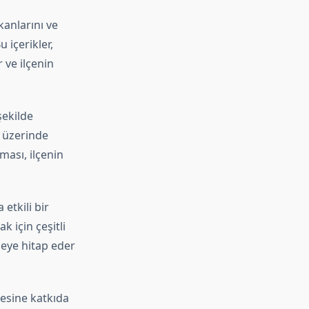
kanlarını ve
 içerikler,
 ve ilçenin
şekilde
t üzerinde
ması, ilçenin
etkili bir
k için çeşitli
tleye hitap eder
esine katkıda