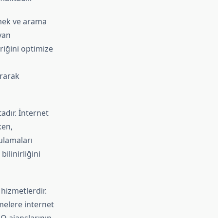
tmek ve arama
yan
eriğini optimize
rarak
adır. İnternet
ken,
gulamaları
ilinirliğini
hizmetlerdir.
tmelere internet