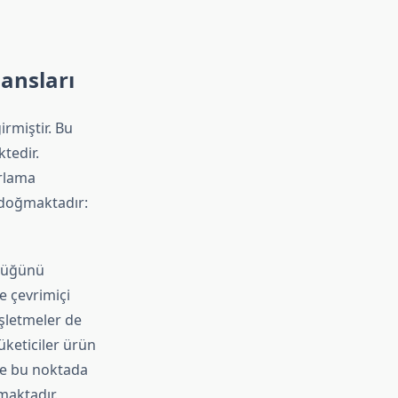
jansları
irmiştir. Bu
tedir.
arlama
ı doğmaktadır:
rlüğünü
e çevrimiçi
işletmeler de
üketiciler ürün
te bu noktada
maktadır.