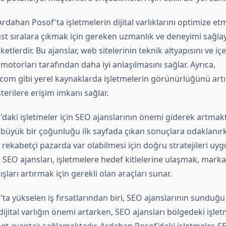
Ardahan Posof'ta işletmelerin dijital varlıklarını optimize e
st sıralara çıkmak için gereken uzmanlık ve deneyimi sağla
etlerdir. Bu ajanslar, web sitelerinin teknik altyapısını ve iç
otorları tarafından daha iyi anlaşılmasını sağlar. Ayrıca,
om gibi yerel kaynaklarda işletmelerin görünürlüğünü artı
erilere erişim imkanı sağlar.
daki işletmeler için SEO ajanslarının önemi giderek artmakt
n büyük bir çoğunluğu ilk sayfada çıkan sonuçlara odaklanır
 rekabetçi pazarda var olabilmesi için doğru stratejileri uy
SEO ajansları, işletmelere hedef kitlelerine ulaşmak, marka b
şları artırmak için gerekli olan araçları sunar.
a yükselen iş fırsatlarından biri, SEO ajanslarının sunduğu 
 dijital varlığın önemi artarken, SEO ajansları bölgedeki işle