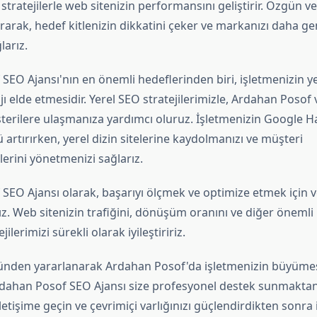
stratejilerle web sitenizin performansını geliştirir. Özgün ve 
urarak, hedef kitlenizin dikkatini çeker ve markanızı daha gen
larız.
SEO Ajansı'nın en önemli hedeflerinden biri, işletmenizin y
ı elde etmesidir. Yerel SEO stratejilerimizle, Ardahan Posof
terilere ulaşmanıza yardımcı oluruz. İşletmenizin Google Ha
rtırırken, yerel dizin sitelerine kaydolmanızı ve müşteri
erini yönetmenizi sağlarız.
EO Ajansı olarak, başarıyı ölçmek ve optimize etmek için ve
ız. Web sitenizin trafiğini, dönüşüm oranını ve diğer önemli 
jilerimizi sürekli olarak iyileştiririz.
ünden yararlanarak Ardahan Posof'da işletmenizin büyüme
Ardahan Posof SEO Ajansı size profesyonel destek sunmakta
iletişime geçin ve çevrimiçi varlığınızı güçlendirdikten sonra