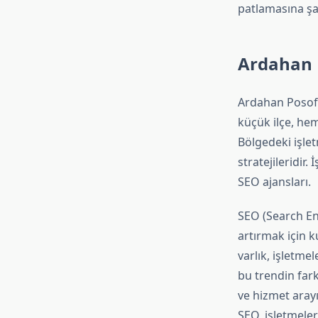
patlamasına şa
Ardahan P
Ardahan Posof, 
küçük ilçe, hem
Bölgedeki işlet
stratejileridir
SEO ajansları.
SEO (Search En
artırmak için k
varlık, işletme
bu trendin fark
ve hizmet aray
SEO, işletmeler