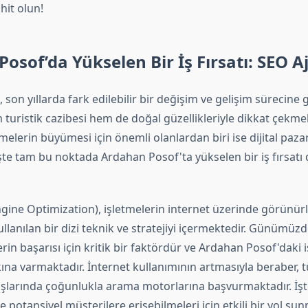
hit olun!
osof’da Yükselen Bir İş Fırsatı: SEO A
son yıllarda fark edilebilir bir değişim ve gelişim sürecine g
 turistik cazibesi hem de doğal güzellikleriyle dikkat çekmek
melerin büyümesi için önemli olanlardan biri ise dijital paz
. İşte tam bu noktada Ardahan Posof'ta yükselen bir iş fırsat
gine Optimization), işletmelerin internet üzerinde görünü
ullanılan bir dizi teknik ve stratejiyi içermektedir. Günümüzd
lerin başarısı için kritik bir faktördür ve Ardahan Posof'daki 
ına varmaktadır. İnternet kullanımının artmasıyla beraber, t
ışlarında çoğunlukla arama motorlarına başvurmaktadır. İş
e potansiyel müşterilere erişebilmeleri için etkili bir yol sun