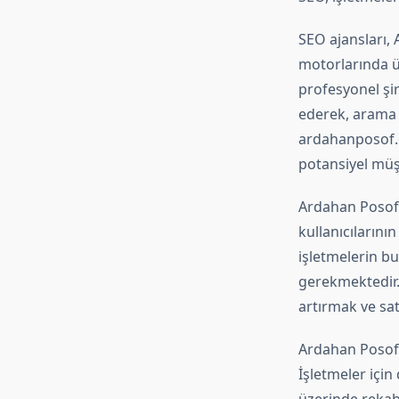
SEO ajansları, 
motorlarında ü
profesyonel şirk
ederek, arama m
ardahanposof.c
potansiyel müşt
Ardahan Posof'
kullanıcılarını
işletmelerin bu
gerekmektedir. 
artırmak ve satı
Ardahan Posof't
İşletmeler için