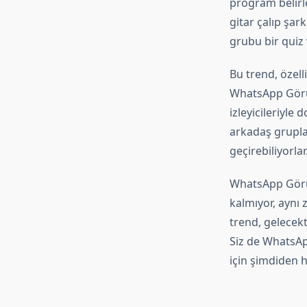
program belirle
gitar çalıp şar
grubu bir quiz 
Bu trend, özell
WhatsApp Görün
izleyicileriyle
arkadaş gruplar
geçirebiliyorlar
WhatsApp Görün
kalmıyor, aynı 
trend, gelecek
Siz de WhatsAp
için şimdiden h