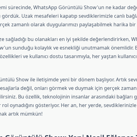
emi sürecinde, WhatsApp Görüntülü Show'un ne kadar değerl
 gördük. Uzak mesafeleri kapatıp sevdiklerimizle canlı bağl
rçek zamanlı olarak duygularımızı paylaşabilmek harika bir
ze sağladığı bu olanakları en iyi şekilde değerlendirirken, 
'un sunduğu kolaylık ve esnekliği unutmamak önemlidir. B
zellikleri ve kullanıcı dostu tasarımıyla, her yaştan kullanıcı 
ülü Show ile iletişimde yeni bir dönem başlıyor. Artık sevd
esajlarla değil, onları görmek ve duymak için gerçek zamanl
lirsiniz. Bu özellik, teknolojinin insanlar arasındaki bağlar
 rol oynadığını gösteriyor. Her an, her yerde, sevdiklerinizle 
ak artık mümkün!