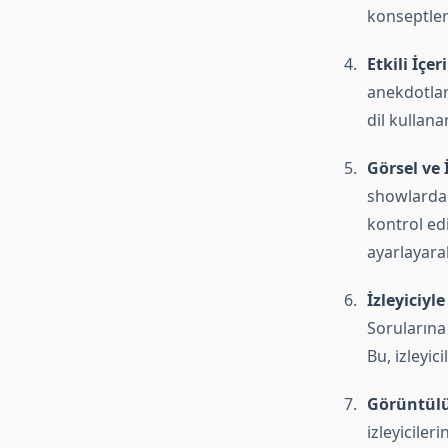
konseptler
Etkili İçe
anekdotlar,
dil kullanar
Görsel ve 
showlarda 
kontrol ed
ayarlayara
İzleyiciyle
Sorularına 
Bu, izleyic
Görüntülü
izleyiciler