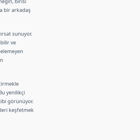
eğin, birisi
ya bir arkadaş
fırsat sunuyor.
ilir ve
 gelemeyen
an
tirmekle
u yenilikçi
ibi görünüyor.
dleri keşfetmek