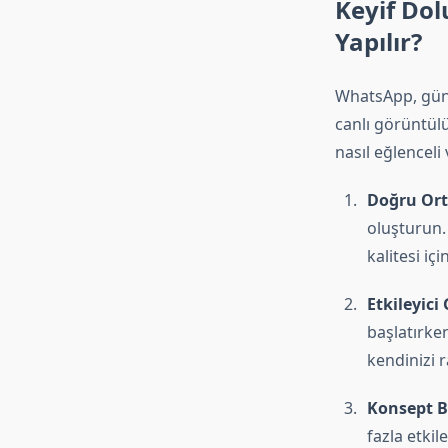
Keyif Dol
Yapılır?
WhatsApp, gün
canlı görüntülü
nasıl eğlenceli
Doğru Ort
oluşturun. 
kalitesi iç
Etkileyici 
başlatırken
kendinizi r
Konsept Be
fazla etkil