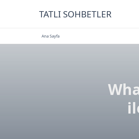
Skip
to
TATLI SOHBETLER
content
Ana Sayfa
Wha
i