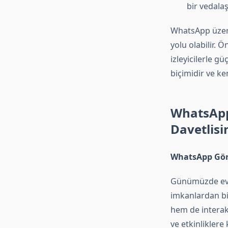
bir vedala
WhatsApp üzeri
yolu olabilir.
izleyicilerle g
biçimidir ve ke
WhatsApp
Davetlisi
WhatsApp Görü
Günümüzde evde
imkanlardan bi
hem de interak
ve etkinlikler