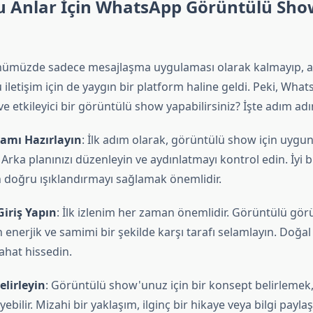
u Anlar İçin WhatsApp Görüntülü Sho
ümüzde sadece mesajlaşma uygulaması olarak kalmayıp, 
 iletişim için de yaygın bir platform haline geldi. Peki, Wh
 ve etkileyici bir görüntülü show yapabilirsiniz? İşte adım a
amı Hazırlayın
: İlk adım olarak, görüntülü show için uygu
Arka planınızı düzenleyin ve aydınlatmayı kontrol edin. İyi 
in doğru ışıklandırmayı sağlamak önemlidir.
Giriş Yapın
: İlk izlenim her zaman önemlidir. Görüntülü gö
 enerjik ve samimi bir şekilde karşı tarafı selamlayın. Doğal
ahat hissedin.
lirleyin
: Görüntülü show'unuz için bir konsept belirlemek, 
eyebilir. Mizahi bir yaklaşım, ilginç bir hikaye veya bilgi paylaş