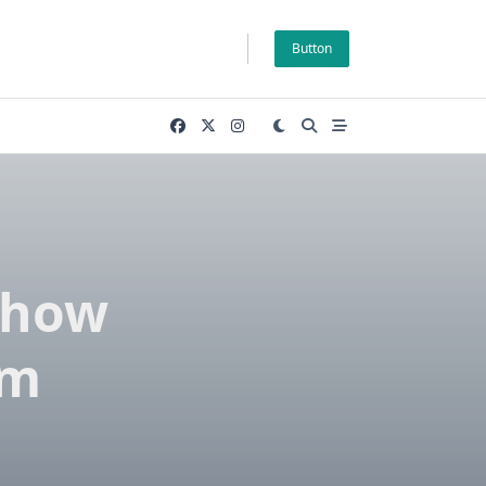
Button
Show
im