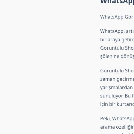
WhatsApp
WhatsApp Görün
WhatsApp, artı
bir araya getir
Görüntülü Show'
şölenine dönüş
Görüntülü Showl
zaman geçirmel
yarışmalardan o
sunuluyor. Bu f
için bir kurtar
Peki, WhatsApp
arama özelliğini