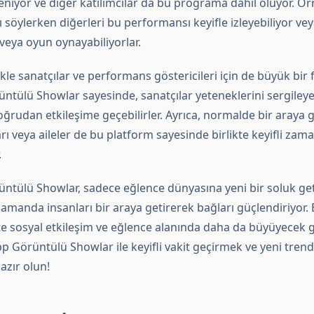
niyor ve diğer katılımcılar da bu programa dahil oluyor. Örn
kı söylerken diğerleri bu performansı keyifle izleyebiliyor ve
veya oyun oynayabiliyorlar.
ikle sanatçılar ve performans göstericileri için de büyük bir 
tülü Showlar sayesinde, sanatçılar yeteneklerini sergileyeb
 doğrudan etkileşime geçebilirler. Ayrıca, normalde bir araya
ı veya aileler de bu platform sayesinde birlikte keyifli zam
.
tülü Showlar, sadece eğlence dünyasına yeni bir soluk ge
zamanda insanları bir araya getirerek bağları güçlendiriyor. B
te sosyal etkileşim ve eğlence alanında daha da büyüyecek g
p Görüntülü Showlar ile keyifli vakit geçirmek ve yeni tren
azır olun!