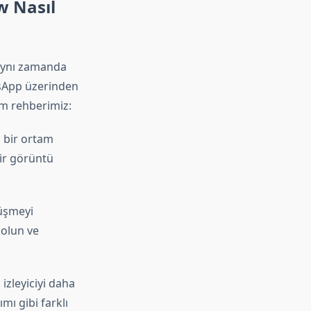
w Nasıl
aynı zamanda
atsApp üzerinden
dım rehberimiz:
n bir ortam
bir görüntü
rüşmeyi
 olun ve
izleyiciyi daha
ımı gibi farklı