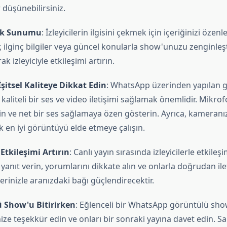
 düşünebilirsiniz.
rik Sunumu
: İzleyicilerin ilgisini çekmek için içeriğinizi özen
 ilginç bilgiler veya güncel konularla show'unuzu zenginleşti
ak izleyiciyle etkileşimi artırın.
İşitsel Kaliteye Dikkat Edin
: WhatsApp üzerinden yapılan 
kaliteli bir ses ve video iletişimi sağlamak önemlidir. Mikr
in ve net bir ses sağlamaya özen gösterin. Ayrıca, kamera
k en iyi görüntüyü elde etmeye çalışın.
 Etkileşimi Artırın
: Canlı yayın sırasında izleyicilerle etkileş
yanıt verin, yorumlarını dikkate alın ve onlarla doğrudan il
ilerinizle aranızdaki bağı güçlendirecektir.
 Show'u Bitirirken
: Eğlenceli bir WhatsApp görüntülü sh
inize teşekkür edin ve onları bir sonraki yayına davet edin. S