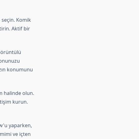
le seçin. Komik
rin. Aktif bir
görüntülü
ofonunuzu
nızın konumunu
im halinde olun.
etişim kurun.
ow'u yaparken,
amimi ve içten