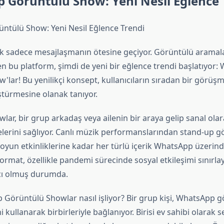
 Görüntülü Show: Yeni Nesil Eğlence 
tülü Show: Yeni Nesil Eğlence Trendi
k sadece mesajlaşmanın ötesine geçiyor. Görüntülü aramalar
en bu platform, şimdi de yeni bir eğlence trendi başlatıyor
lar! Bu yenilikçi konsept, kullanıcıların sıradan bir görüşm
türmesine olanak tanıyor.
ar, bir grup arkadaş veya ailenin bir araya gelip sanal olara
erini sağlıyor. Canlı müzik performanslarından stand-up gö
yun etkinliklerine kadar her türlü içerik WhatsApp üzerinde
ormat, özellikle pandemi sürecinde sosyal etkileşimi sınırla
ıcı olmuş durumda.
 Görüntülü Showlar nasıl işliyor? Bir grup kişi, WhatsApp 
 kullanarak birbirleriyle bağlanıyor. Birisi ev sahibi olarak se