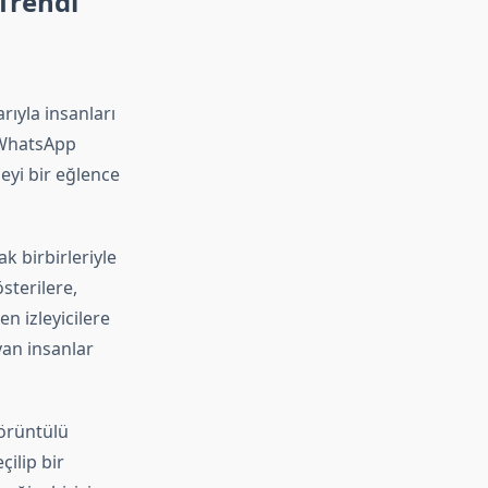
Trendi
ıyla insanları
: WhatsApp
eyi bir eğlence
k birbirleriyle
sterilere,
n izleyicilere
yan insanlar
görüntülü
çilip bir