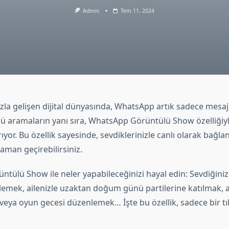
Admin
Tem 11, 2024
a gelişen dijital dünyasında, WhatsApp artık sadece mesajl
lü aramaların yanı sıra, WhatsApp Görüntülü Show özelliğiyl
ıyor. Bu özellik sayesinde, sevdiklerinizle canlı olarak bağlan
 zaman geçirebilirsiniz.
ülü Show ile neler yapabileceğinizi hayal edin: Sevdiğiniz 
 izlemek, ailenizle uzaktan doğum günü partilerine katılmak, 
 veya oyun gecesi düzenlemek… İşte bu özellik, sadece bir t