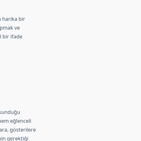
 harika bir
yapmak ve
 bir ifade
n sunduğu
hem eğlenceli
ra, gösterilere
in gerektiği