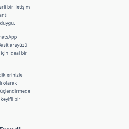
i bir iletişim
antı
 duygu.
WhatsApp
asit arayüzü,
için ideal bir
iklerinizle
ı olarak
ı güçlendirmede
keyifli bir