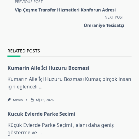
<span
PREVIOUS POST
class="nav-
Vip Çeşme Transfer Hizmetleri Konforun Adresi
subtitle
NEXT POST
screen-
Ümraniye Tesisatçı
reader-
text">Page</span>
RELATED POSTS
Kumarin Aile İci Huzuru Bozmasi
Kumarın Aile İçi Huzuru Bozması Kumar, birçok insan
için eğlenceli
...
Admin
Ağu 5, 2026
Kucuk Evlerde Parke Secimi
Küçük Evlerde Parke Seçimi , alanı daha geniş
gösterme ve
...