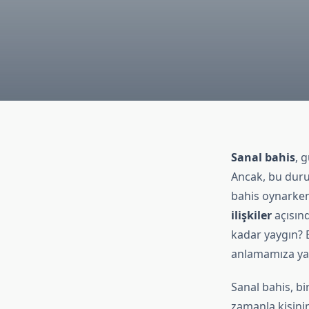
Sanal bahis
, 
Ancak, bu duru
bahis oynarken
ilişkiler
açısınd
kadar yaygın? B
anlamamıza yar
Sanal bahis, b
zamanla kişinin