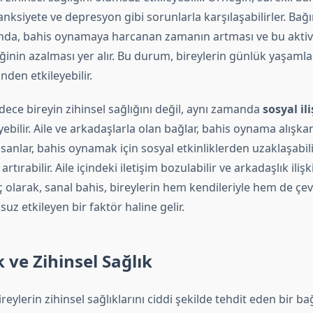
 anksiyete ve depresyon gibi sorunlarla karşılaşabilirler. Bağı
asında, bahis oynamaya harcanan zamanın artması ve bu akti
inin azalması yer alır. Bu durum, bireylerin günlük yaşamla
nden etkileyebilir.
dece bireyin zihinsel sağlığını değil, aynı zamanda
sosyal ili
ebilir. Aile ve arkadaşlarla olan bağlar, bahis oynama alışka
İnsanlar, bahis oynamak için sosyal etkinliklerden uzaklaşabili
 artırabilir. Aile içindeki iletişim bozulabilir ve arkadaşlık ilişk
ç olarak, sanal bahis, bireylerin hem kendileriyle hem de çev
msuz etkileyen bir faktör haline gelir.
k ve Zihinsel Sağlık
bireylerin zihinsel sağlıklarını ciddi şekilde tehdit eden bir ba