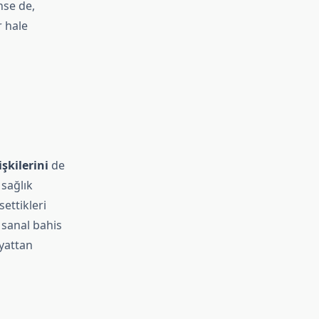
nse de,
r hale
işkilerini
de
 sağlık
settikleri
 sanal bahis
yattan