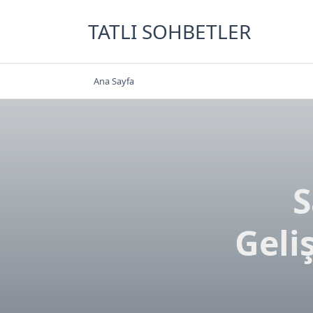
Skip
to
TATLI SOHBETLER
content
Ana Sayfa
S
Geli