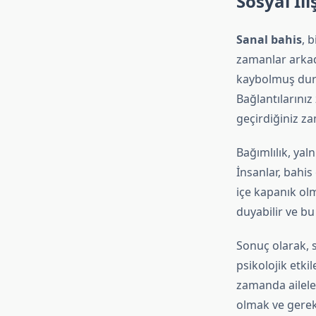
Sosyal İli
Sanal bahis
, 
zamanlar arkada
kaybolmuş durum
Bağlantılarınız 
geçirdiğiniz za
Bağımlılık, ya
İnsanlar, bahis
içe kapanık olm
duyabilir ve bu
Sonuç olarak, s
psikolojik etkil
zamanda aileler
olmak ve gerek