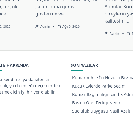
, birçok
, alanı daha geniş
Adımlar Kuma
nceli
...
gösterme ve
...
bireylerin y
kalitesini
...
5, 2026
Admin
Ağu 5, 2026
Admin
ITE HAKKINDA
SON YAZILAR
Kumarin Aile İci Huzuru Bozm
ı kendinizi ya da sitenizi
tmak, ya da emeği geçenlerden
Kucuk Evlerde Parke Secimi
tmek için iyi bir yer olabilir.
Kumar Bagimliligi İcin İlk Adi
Baskili Otel Terligi Nedir
Sucluluk Duygusu Nasil Azaltil