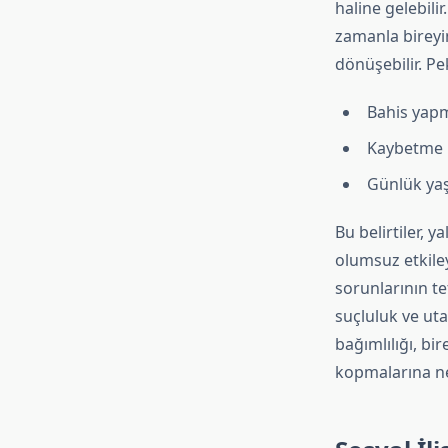
haline gelebilir
zamanla bireyin
dönüşebilir. Pek
Bahis yapm
Kaybetme 
Günlük yaş
Bu belirtiler, y
olumsuz etkiley
sorunlarının tet
suçluluk ve uta
bağımlılığı, bir
kopmalarına ne