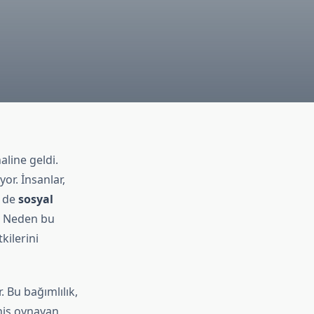
line geldi.
or. İnsanlar,
 de
sosyal
r? Neden bu
kilerini
. Bu bağımlılık,
ahis oynayan