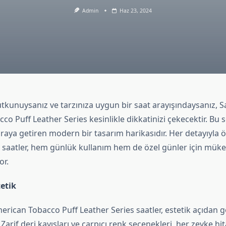
Admin
Haz 23, 2024
utkunuysanız ve tarzınıza uygun bir saat arayışındaysanız, S
o Puff Leather Series kesinlikle dikkatinizi çekecektir. Bu se
r araya getiren modern bir tasarım harikasıdır. Her detayıyla 
 saatler, hem günlük kullanım hem de özel günler için mük
or.
etik
erican Tobacco Puff Leather Series saatler, estetik açıdan gö
. Zarif deri kayışları ve çarpıcı renk seçenekleri, her zevke h