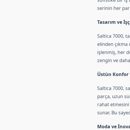
sofistike bir i
serinin her par
Tasarım ve İş
Saltica 7000, t
elinden çıkma 
işlenmiş, her 
zengin ve daha
Üstün Konfor 
Saltica 7000, 
parça, uzun sür
rahat etmesini 
sunar. Bu sayed
Moda ve İnov