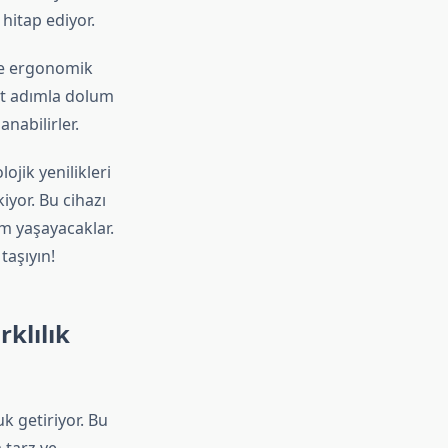
hitap ediyor.
 ve ergonomik
sit adımla dolum
nabilirler.
ojik yenilikleri
iyor. Bu cihazı
m yaşayacaklar.
taşıyın!
klılık
k getiriyor. Bu