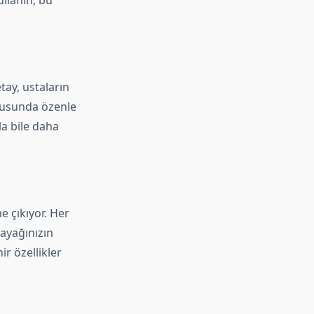
ullanın, bu
tay, ustaların
kusunda özenle
la bile daha
 çıkıyor. Her
 ayağınızın
r özellikler