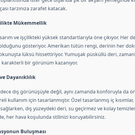
ş toplantısında ister gece dışarıda şık bir akşam yemeğinde k
çası tarzınıza zarafet katacak.
çilikte Mükemmellik
asarım ve işçilikteki yüksek standartlarıyla öne çıkıyor. Her de
olduğunu gösteriyor. Amerikan tütün rengi, derinin her do
dokunuşta lüksü hissettiriyor. Yumuşak püsküllü deri, zaman
 karakterli bir görünüm kazanıyor.
ve Dayanıklılık
sadece dış görünüşüyle değil, aynı zamanda konforuyla da öne
eli kullanım için tasarlanmıştır. Özel tasarlanmış iç kısımlar,
sağlarken, dış yüzeydeki deri, su geçirmez ve kolay temizleni
e, her hava koşulunda stilinizi koruyabilirsiniz.
asyonun Buluşması