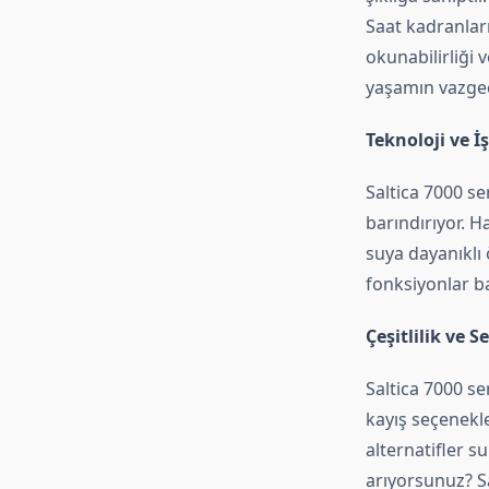
Saat kadranları
okunabilirliği 
yaşamın vazgeçi
Teknoloji ve İş
Saltica 7000 se
barındırıyor. H
suya dayanıklı 
fonksiyonlar bas
Çeşitlilik ve S
Saltica 7000 ser
kayış seçenekle
alternatifler s
arıyorsunuz? Sa