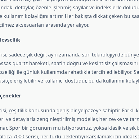
ndaki detaylar, özenle işlenmiş sayılar ve indekslerle doludu
ve kullanım kolaylığını artırır. Her bakışta dikkat çeken bu sa
lmez aksesuarları arasında yer alıyor.
levsellik
risi, sadece şık değil, aynı zamanda son teknolojiyi de büny
assas quartz hareketi, saatin doğru ve kesintisiz çalışmasını
özelliği ile günlük kullanımda rahatlıkla tercih edilebiliyor. S
itçe erişilebilir ve kullanıcı dostudur, bu da kullanımı kolayla
eçenekler
isi, çeşitlilik konusunda geniş bir yelpazeye sahiptir. Farklı 
ri ve detaylarla zenginleştirilmiş modeller, her zevke ve ta
unar. Spor bir görünüm mü istiyorsunuz, yoksa klasik ve şık b
ltica 7000 serisi, her türlü beklentiyi karşılamak için ideal 