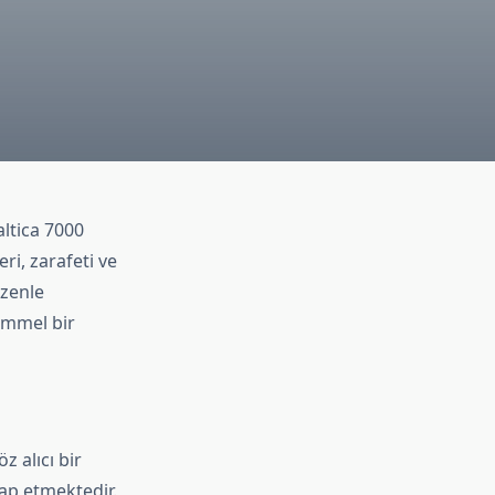
altica 7000
ri, zarafeti ve
özenle
emmel bir
z alıcı bir
itap etmektedir.