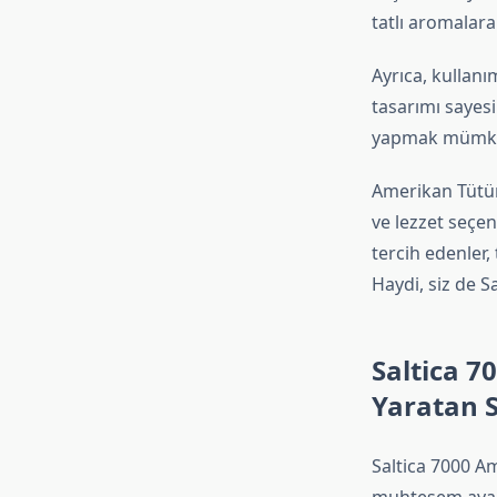
tatlı aromalara
Ayrıca, kullanı
tasarımı sayesi
yapmak mümkün,
Amerikan Tütün P
ve lezzet seçen
tercih edenler
Haydi, siz de Sa
Saltica 7
Yaratan S
Saltica 7000 A