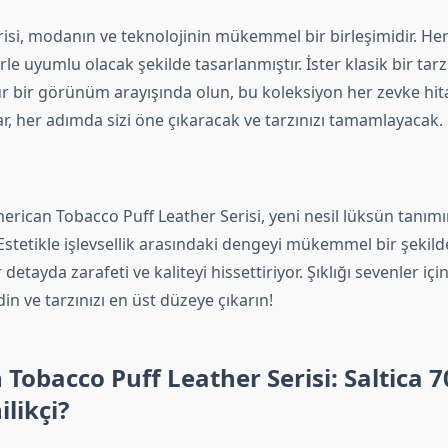
risi, modanın ve teknolojinin mükemmel bir birleşimidir. Her
le uyumlu olacak şekilde tasarlanmıştır. İster klasik bir tarz
ur bir görünüm arayışında olun, bu koleksiyon her zevke hita
ar, her adımda sizi öne çıkaracak ve tarzınızı tamamlayacak.
erican Tobacco Puff Leather Serisi, yeni nesil lüksün tanım
 Estetikle işlevsellik arasındaki dengeyi mükemmel bir şekil
detayda zarafeti ve kaliteyi hissettiriyor. Şıklığı sevenler iç
din ve tarzınızı en üst düzeye çıkarın!
Tobacco Puff Leather Serisi: Saltica 7
ilikçi?