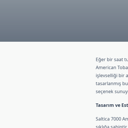
Eğer bir saat t
American Tobacc
işlevselliği bi
tasarlanmış bu
seçenek sunuy
Tasarım ve Est
Saltica 7000 Am
şıklığa sahiptir