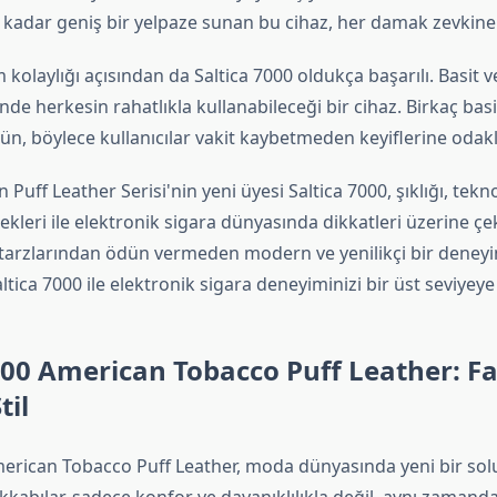
 kadar geniş bir yelpaze sunan bu cihaz, her damak zevkine 
m kolaylığı açısından da Saltica 7000 oldukça başarılı. Basit
nde herkesin rahatlıkla kullanabileceği bir cihaz. Birkaç ba
 böylece kullanıcılar vakit kaybetmeden keyiflerine odakla
uff Leather Serisi'nin yeni üyesi Saltica 7000, şıklığı, teknol
ekleri ile elektronik sigara dünyasında dikkatleri üzerine çek
, tarzlarından ödün vermeden modern ve yenilikçi bir deneyi
ltica 7000 ile elektronik sigara deneyiminizi bir üst seviyeye 
000 American Tobacco Puff Leather: Far
til
merican Tobacco Puff Leather, moda dünyasında yeni bir solu