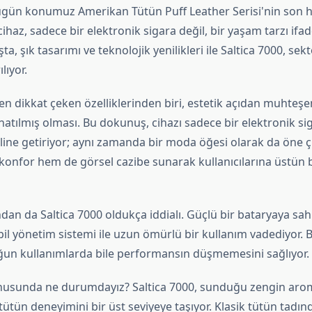
ugün konumuz Amerikan Tütün Puff Leather Serisi'nin son har
cihaz, sadece bir elektronik sigara değil, bir yaşam tarzı ifad
ışta, şık tasarımı ve teknolojik yenilikleri ile Saltica 7000, se
lıyor.
 en dikkat çeken özelliklerinden biri, estetik açıdan muhteşe
natılmış olması. Bu dokunuş, cihazı sadece bir elektronik s
line getiriyor; aynı zamanda bir moda öğesi olarak da öne çı
onfor hem de görsel cazibe sunarak kullanıcılarına üstün 
ndan da Saltica 7000 oldukça iddialı. Güçlü bir bataryaya sa
lı pil yönetim sistemi ile uzun ömürlü bir kullanım vadediyor. 
un kullanımlarda bile performansın düşmemesini sağlıyor.
onusunda ne durumdayız? Saltica 7000, sunduğu zengin aro
tütün deneyimini bir üst seviyeye taşıyor. Klasik tütün tadı