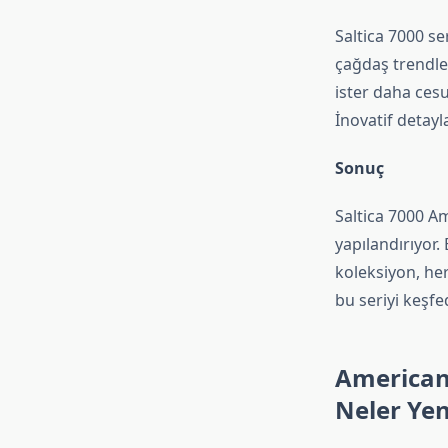
Saltica 7000 se
çağdaş trendler
ister daha ces
İnovatif detayl
Sonuç
Saltica 7000 Am
yapılandırıyor.
koleksiyon, her 
bu seriyi keşfe
American 
Neler Yen