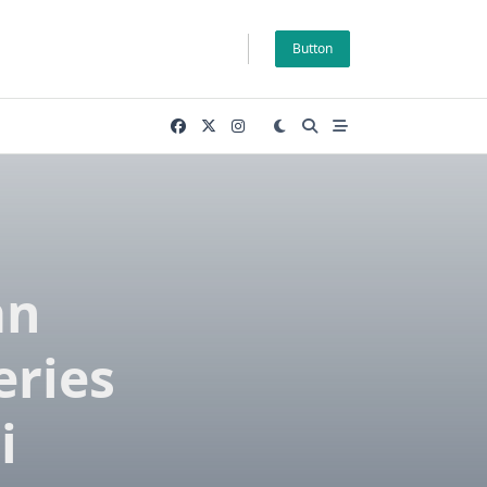
Button
an
eries
i