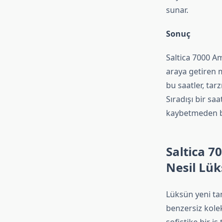
sunar.
Sonuç
Saltica 7000 Am
araya getiren 
bu saatler, tar
Sıradışı bir sa
kaybetmeden b
Saltica 7
Nesil Lü
Lüksün yeni tan
benzersiz kolek