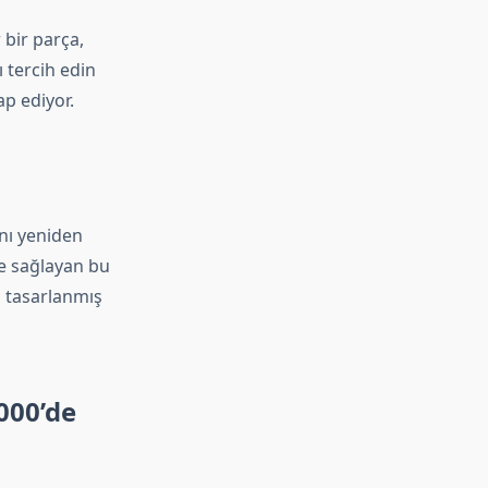
 bir parça,
ı tercih edin
p ediyor.
ını yeniden
de sağlayan bu
in tasarlanmış
000’de