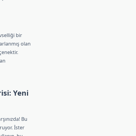
elliği bir
arlanmış olan
çenektir.
man
si: Yeni
rşınızda! Bu
uyor. İster