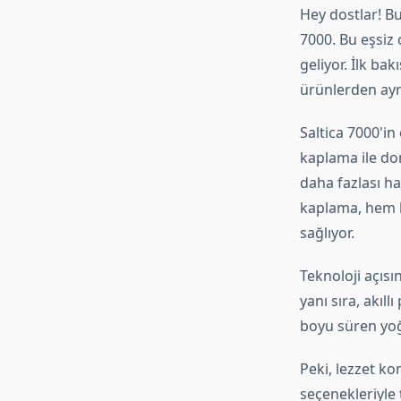
Hey dostlar! B
7000. Bu eşsiz 
geliyor. İlk bak
ürünlerden ayrı
Saltica 7000'in
kaplama ile do
daha fazlası ha
kaplama, hem k
sağlıyor.
Teknoloji açısı
yanı sıra, akıl
boyu süren yoğ
Peki, lezzet k
seçenekleriyle 