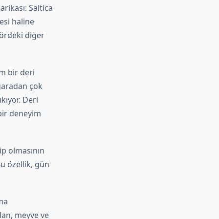
ikası: Saltica
esi haline
ktördeki diğer
m bir deri
igaradan çok
kıyor. Deri
bir deneyim
hip olmasının
Bu özellik, gün
ma
ndan, meyve ve