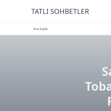
Skip
to
TATLI SOHBETLER
content
Ana Sayfa
S
Toba