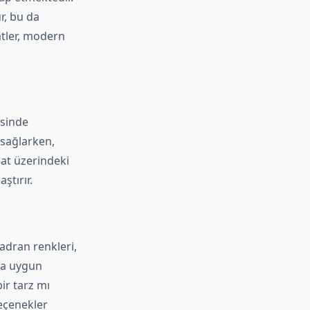
r, bu da
atler, modern
esinde
 sağlarken,
aat üzerindeki
ştırır.
kadran renkleri,
rza uygun
ir tarz mı
seçenekler