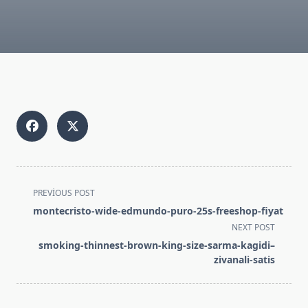
<span
PREVIOUS POST
class="nav-
montecristo-wide-edmundo-puro-25s-freeshop-fiyat
subtitle
NEXT POST
screen-
smoking-thinnest-brown-king-size-sarma-kagidi–
reader-
zivanali-satis
text">Page</span>