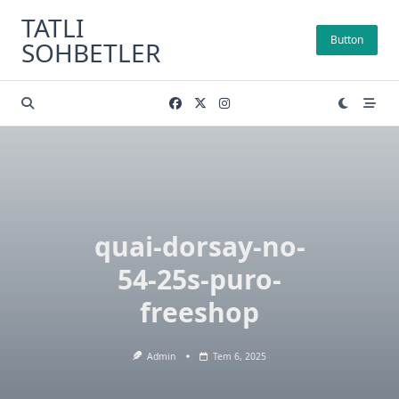
Skip
TATLI
to
Button
SOHBETLER
content
quai-dorsay-no-
54-25s-puro-
freeshop
Admin
Tem 6, 2025