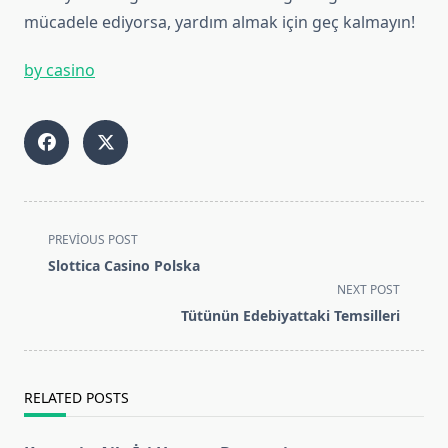
mücadele ediyorsa, yardım almak için geç kalmayın!
by casino
<span
PREVIOUS POST
class="nav-
Slottica Casino Polska
subtitle
NEXT POST
screen-
Tütünün Edebiyattaki Temsilleri
reader-
text">Page</span>
RELATED POSTS