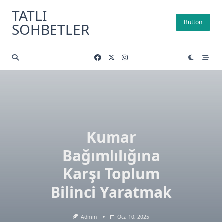
Skip
TATLI
to
Button
SOHBETLER
content
Kumar
Bağımlılığına
Karşı Toplum
Bilinci Yaratmak
Admin
Oca 10, 2025