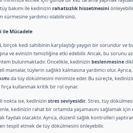
i minimize etmek için günde bir kez tarama yapmak faydalı 
 tüy bakımı ile kedinizin
rahatsızlık hissetmesini
önleyebili
 sürmesine yardımcı olabilirsiniz.
 ile Mücadele
i
, birçok kedi sahibinin karşılaştığı yaygın bir sorundur ve 
ğına ve evinizin temizliğine etki edebilir. Ancak, bu sorunu a
öntem bulunmaktadır. Öncelikle, kedinizin
beslenmesine
dik
teli mamalar, tüylerin sağlıklı kalmasına yardımcı olur. Ayrıca
kımı
da tüy dökülmesini minimize eder. Bu süreçte, kedinizin
fırça kullanmak kritik bir rol oynar.
i nokta ise, kedinizin
stres seviyesidir
. Stres, tüy dökülme
denle, kedinizin rahat bir ortamda yaşamasını sağlamak için 
k faydalı olacaktır. Ayrıca, düzenli sağlık kontrolleri yaptırar
en tespit etmek de tüy dökülmesini önleyebilir.