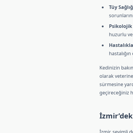
Tüy Sağlığ
sorunlarını
Psikolojik
huzurlu ve 
Hastalıkl
hastalığın 
Kedinizin bakım
olarak veterin
sürmesine yard
geçireceğiniz 
İzmir’dek
İzmir, sevimli 