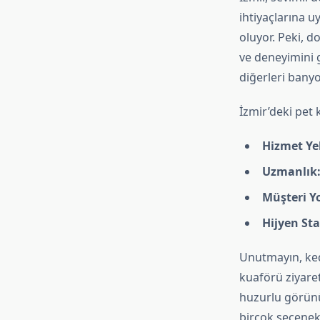
ihtiyaçlarına u
oluyor. Peki, 
ve deneyimini 
diğerleri banyo
İzmir’deki pet 
Hizmet Ye
Uzmanlık
Müşteri Y
Hijyen Sta
Unutmayın, ked
kuaförü ziyaret
huzurlu görünü
birçok seçenek