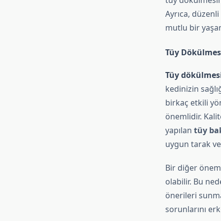
tüy dökülmesin
Ayrıca, düzenli
mutlu bir yaşam
Tüy Dökülmesi
Tüy dökülmes
kedinizin sağlı
birkaç etkili y
önemlidir. Kali
yapılan
tüy ba
uygun tarak ve 
Bir diğer öneml
olabilir. Bu ne
önerileri sunma
sorunlarını erk