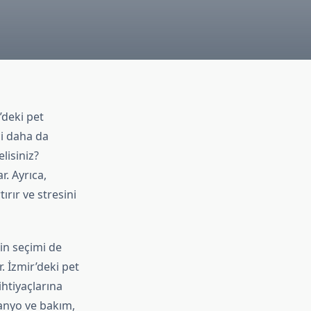
’deki pet
ci daha da
lisiniz?
r. Ayrıca,
rır ve stresini
in seçimi de
r. İzmir’deki pet
htiyaçlarına
anyo ve bakım,