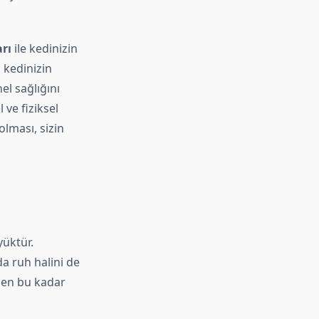
arı
ile kedinizin
, kedinizin
l sağlığını
 ve fiziksel
lması, sizin
yüktür.
a ruh halini de
eden bu kadar