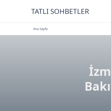
Skip
to
TATLI SOHBETLER
content
Ana Sayfa
İzm
Bakı