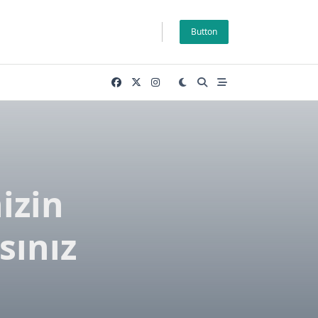
Button
izin
sınız