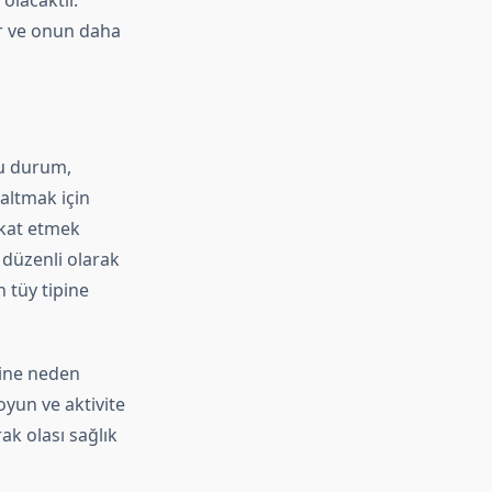
olacaktır.
r ve onun daha
bu durum,
zaltmak için
kat etmek
, düzenli olarak
 tüy tipine
sine neden
oyun ve aktivite
ak olası sağlık