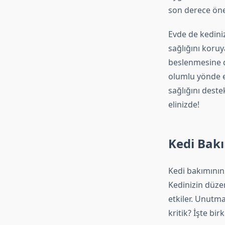
son derece öne
Evde de kedini
sağlığını koruy
beslenmesine d
olumlu yönde et
sağlığını dest
elinizde!
Kedi Bak
Kedi bakımını
Kedinizin düze
etkiler. Unutma
kritik? İşte bi