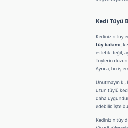
Kedi Tüyü 
Kedinizin tüyle
tüy bakımı
, k
estetik değil,
Tüylerin düzenl
Ayrıca, bu işlem
Unutmayın ki, h
uzun tüylü kedil
daha uygundur
edebilir. İşte 
Kedinizin tüy 