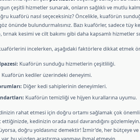
ygun çeşitli hizmetler sunarak, onların sağlıklı ve mutlu kal
doğru kuaförü nasıl seçeceksiniz? Öncelikle, kuaförün sundu
göz önünde bulundurmalısınız. Bazı kuaförler, sadece tüy k
, tırnak kesimi ve cilt bakımı gibi daha kapsamlı hizmetler su
kuaförlerini incelerken, aşağıdaki faktörlere dikkat etmek ö
lpazesi:
Kuaförün sunduğu hizmetlerin çeşitliliği.
:
Kuaförün kediler üzerindeki deneyimi.
orumları:
Diğer kedi sahiplerinin deneyimleri.
ndartları:
Kuaförün temizliği ve hijyen kurallarına uyumu.
inizin rahat etmesi için doğru ortamı sağlamak çok önemli
 ettiğinizde, kedinizin orada nasıl davrandığını gözlemleyin
yorsa, doğru yoldasınız demektir! İzmir’de, her bütçeye ve
 var, bu yüzden araştırma yapmayı ihmal etmeyin.