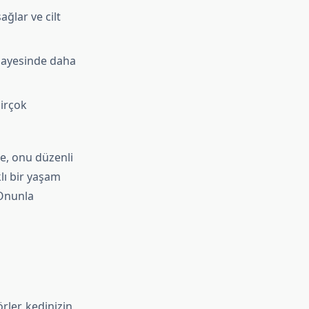
ağlar ve cilt
 sayesinde daha
birçok
le, onu düzenli
lı bir yaşam
 Onunla
ler, kedinizin