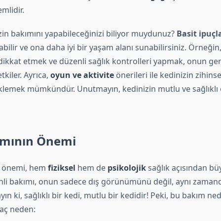
mlidir.
zin bakımını yapabileceğinizi biliyor muydunuz?
Basit ipuçl
abilir ve ona daha iyi bir yaşam alanı sunabilirsiniz. Örneğin
ikkat etmek ve düzenli sağlık kontrolleri yapmak, onun gene
kiler. Ayrıca,
oyun ve aktivite
önerileri ile kedinizin zihinsel
eklemek mümkündür. Unutmayın, kedinizin mutlu ve sağlıklı o
ımının Önemi
n önemi, hem
fiziksel
hem de
psikolojik
sağlık açısından bü
nli bakımı, onun sadece dış görünümünü değil, aynı zamand
yın ki, sağlıklı bir kedi, mutlu bir kedidir! Peki, bu bakım n
rkaç neden: