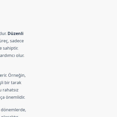
dur.
Düzenli
süreç, sadece
 sahiptir.
ardımcı olur.
erir. Örneğin,
şli bir tarak
nu rahatsız
kça önemlidir.
u dönemlerde,