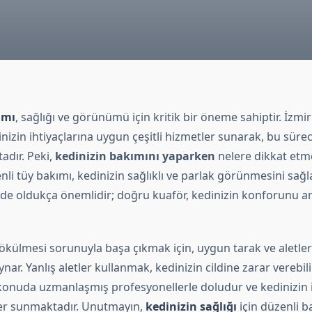
ımı
, sağlığı ve görünümü için kritik bir öneme sahiptir. İzmir
inizin ihtiyaçlarına uygun çeşitli hizmetler sunarak, bu süre
adır. Peki,
kedinizin bakımını yaparken
nelere dikkat etme
nli tüy bakımı, kedinizin sağlıklı ve parlak görünmesini sağla
de oldukça önemlidir; doğru kuaför, kedinizin konforunu artı
ökülmesi sorunuyla başa çıkmak için, uygun tarak ve aletler
nar. Yanlış aletler kullanmak, kedinizin cildine zarar verebili
 konuda uzmanlaşmış profesyonellerle doludur ve kedinizin i
er sunmaktadır. Unutmayın,
kedinizin sağlığı
için düzenli b