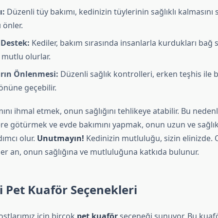
ı:
Düzenli tüy bakımı, kedinizin tüylerinin sağlıklı kalmasını s
 önler.
 Destek:
Kediler, bakım sırasında insanlarla kurdukları bağ
mutlu olurlar.
arın Önlenmesi:
Düzenli sağlık kontrolleri, erken teşhis ile 
önüne geçebilir.
ını ihmal etmek, onun sağlığını tehlikeye atabilir. Bu neden
ere götürmek ve evde bakımını yapmak, onun uzun ve sağlık
ımcı olur.
Unutmayın!
Kedinizin mutluluğu, sizin elinizde.
her an, onun sağlığına ve mutluluğuna katkıda bulunur.
i Pet Kuaför Seçenekleri
dostlarımız için birçok
pet kuaför
seçeneği sunuyor. Bu kuaför