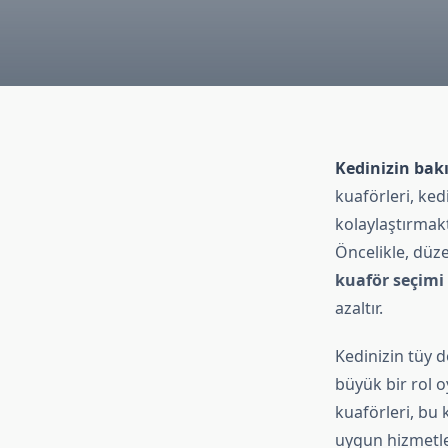
Kedinizin bak
kuaförleri, ked
kolaylaştırmakt
Öncelikle, düze
kuaför seçimi
azaltır.
Kedinizin tüy d
büyük bir rol oy
kuaförleri, bu
uygun hizmetl