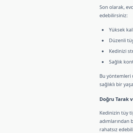
Son olarak, ev
edebilirsiniz:
Yüksek kal
Düzenli tü
Kedinizi s
Sağlık kont
Bu yöntemleri u
sağlıklı bir ya
Doğru Tarak v
Kedinizin tüy t
adımlarından bi
rahatsız edebili