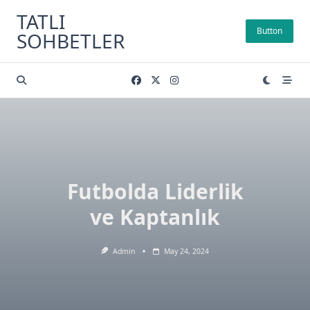
Skip
TATLI
to
Button
SOHBETLER
content
Futbolda Liderlik
ve Kaptanlık
Admin
May 24, 2024