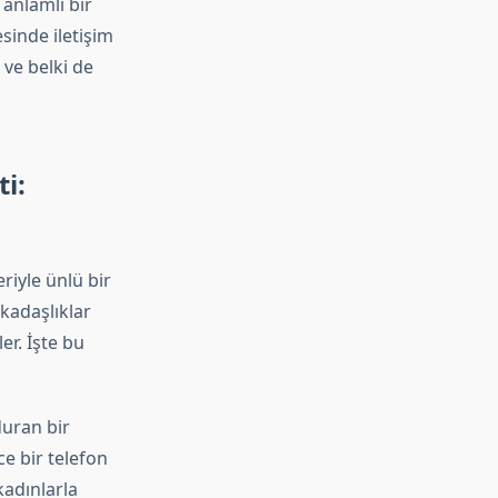
anlamlı bir
sinde iletişim
 ve belki de
i:
riyle ünlü bir
rkadaşlıklar
er. İşte bu
duran bir
ce bir telefon
kadınlarla