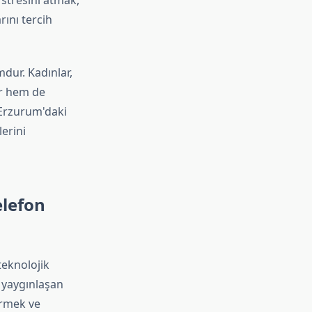
 stresini atmak,
rını tercih
dur. Kadınlar,
or hem de
 Erzurum'daki
erini
elefon
teknolojik
a yaygınlaşan
irmek ve