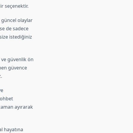
ir seçenektir.
 güncel olaylar
rse de sadece
ize istediğiniz
 ve güvenlik ön
mamen güvence
.
ve
 sohbet
zaman ayırarak
al hayatına