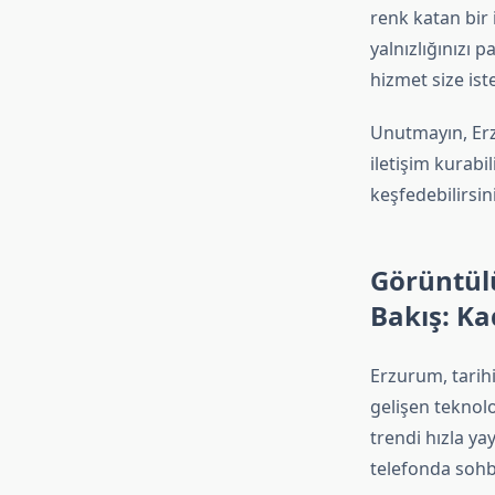
renk katan bir 
yalnızlığınızı 
hizmet size ist
Unutmayın, Erz
iletişim kurabil
keşfedebilirsini
Görüntül
Bakış: Ka
Erzurum, tarihi
gelişen teknolo
trendi hızla ya
telefonda soh