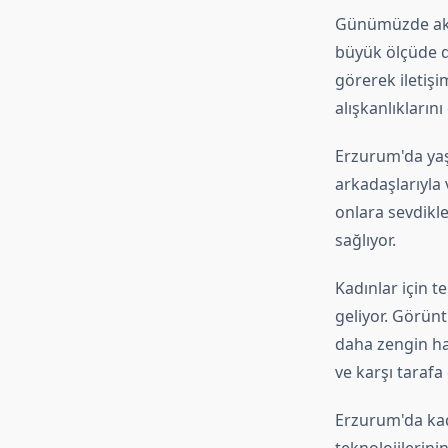
Günümüzde akıll
büyük ölçüde de
görerek iletiş
alışkanlıklarını 
Erzurum'da yaşa
arkadaşlarıyla 
onlara sevdikle
sağlıyor.
Kadınlar için 
geliyor. Görünt
daha zengin hal
ve karşı tarafa 
Erzurum'da kadı