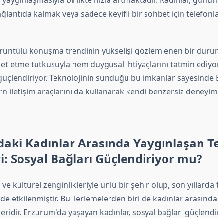
n yaygınlaşmasıyla birlikte hızla artmaktadır. Kadınlar, günün
ağlantıda kalmak veya sadece keyifli bir sohbet için telefonla
üntülü konuşma trendinin yükselişi gözlemlenen bir durum
et etme tutkusuyla hem duygusal ihtiyaçlarını tatmin ediy
 güçlendiriyor. Teknolojinin sunduğu bu imkanlar sayesinde
n iletişim araçlarını da kullanarak kendi benzersiz deneyiml
aki Kadınlar Arasında Yaygınlaşan T
i: Sosyal Bağları Güçlendiriyor mu?
 ve kültürel zenginlikleriyle ünlü bir şehir olup, son yıllarda 
de etkilenmiştir. Bu ilerlemelerden biri de kadınlar arasınd
eridir. Erzurum'da yaşayan kadınlar, sosyal bağları güçlend