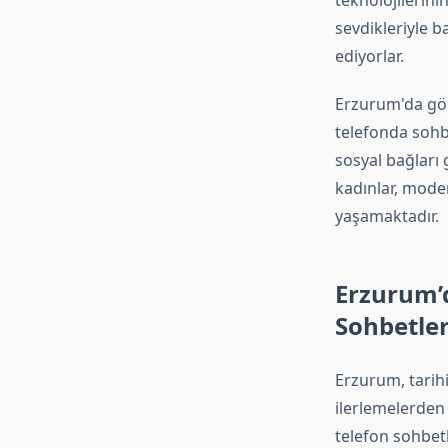
teknolojilerini
sevdikleriyle b
ediyorlar.
Erzurum'da gör
telefonda sohb
sosyal bağları
kadınlar, moder
yaşamaktadır.
Erzurum’d
Sohbetler
Erzurum, tarihi
ilerlemelerden 
telefon sohbetl