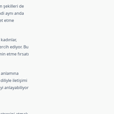
 şekilleri de
mdi aynı anda
bet etme
kadınlar,
ercih ediyor. Bu
min etme fırsatı
k anlamına
liyle iletişimi
yi anlayabiliyor