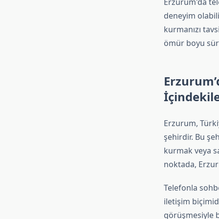
Erzurum'da tel
deneyim olabili
kurmanızı tavsi
ömür boyu sürec
Erzurum’d
İçindekil
Erzurum, Türkiy
şehirdir. Bu şe
kurmak veya sad
noktada, Erzur
Telefonla sohb
iletişim biçimi
görüşmesiyle ba