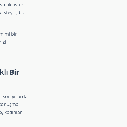
ışmak, ister
 isteyin, bu
mimi bir
izi
lı Bir
, son yıllarda
ü konuşma
e, kadınlar