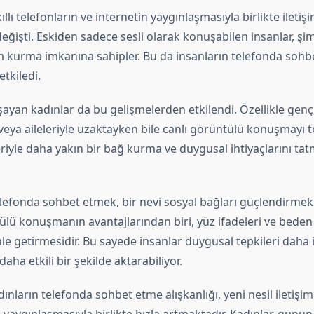
ı telefonların ve internetin yaygınlaşmasıyla birlikte iletişim
ğişti. Eskiden sadece sesli olarak konuşabilen insanlar, şi
im kurma imkanına sahipler. Bu da insanların telefonda soh
etkiledi.
yan kadınlar da bu gelişmelerden etkilendi. Özellikle genç 
veya aileleriyle uzaktayken bile canlı görüntülü konuşmayı t
riyle daha yakın bir bağ kurma ve duygusal ihtiyaçlarını tat
telefonda sohbet etmek, bir nevi sosyal bağları güçlendirme
ülü konuşmanın avantajlarından biri, yüz ifadeleri ve beden di
e getirmesidir. Bu sayede insanlar duygusal tepkileri daha i
daha etkili bir şekilde aktarabiliyor.
nların telefonda sohbet etme alışkanlığı, yeni nesil iletişim