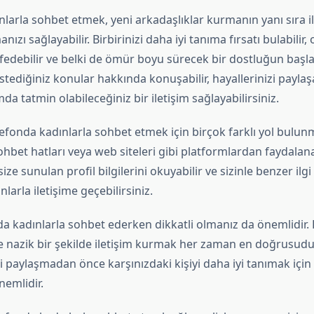
larla sohbet etmek, yeni arkadaşlıklar kurmanın yanı sıra il
nızı sağlayabilir. Birbirinizi daha iyi tanıma fırsatı bulabilir, o
şfedebilir ve belki de ömür boyu sürecek bir dostluğun başla
İstediğiniz konular hakkında konuşabilir, hayallerinizi paylaşa
a tatmin olabileceğiniz bir iletişim sağlayabilirsiniz.
efonda kadınlarla sohbet etmek için birçok farklı yol bulun
hbet hatları veya web siteleri gibi platformlardan faydalanab
ze sunulan profil bilgilerini okuyabilir ve sizinle benzer ilgi
larla iletişime geçebilirsiniz.
a kadınlarla sohbet ederken dikkatli olmanız da önemlidir. 
 ve nazik bir şekilde iletişim kurmak her zaman en doğrusudur
izi paylaşmadan önce karşınızdaki kişiyi daha iyi tanımak içi
nemlidir.