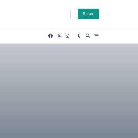
Button
a