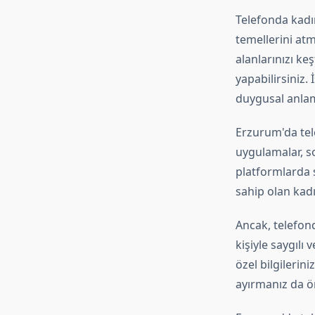
Telefonda kadın
temellerini atma
alanlarınızı ke
yapabilirsiniz. 
duygusal anlamd
Erzurum'da tel
uygulamalar, so
platformlarda si
sahip olan kadın
Ancak, telefond
kişiyle saygılı
özel bilgilerin
ayırmanız da ö