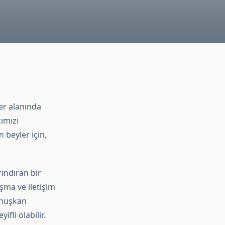
er alanında
cımızı
 beyler için,
ındıran bir
şma ve iletişim
onuşkan
fli olabilir.