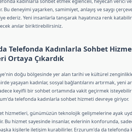
efonda kadınlarla sohbet etmek eğlenceli, heyecan verici ve 
r. Bu deneyimi yaşarken, samimiyet, anlayış ve saygı çerçeve
ye ederiz. Yeni insanlarla tanışarak hayatınıza renk katabilir
ek anılar biriktirebilirsiniz.
a Telefonda Kadınlarla Sohbet Hizmet
eri Ortaya Çıkardık
e'nin doğu bölgesinde yer alan tarihi ve kültürel zenginlikle
hirde yaşayan kadınlar, sosyal bağlantılarını artırmak, yeni a
ece keyifli bir sohbet ortamında vakit geçirmek isteyebilirl
um'da telefonda kadınlarla sohbet hizmeti devreye giriyor.
et hizmetleri, günümüzün teknolojik gelişmelerine ayak uy
dir. Bu hizmet sayesinde insanlar, evlerinin konforunda, sade
şka kişilerle iletişim kurabilirler. Erzurum'da da telefonda 