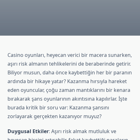
Casino oyunları, heyecan verici bir macera sunarken,
aşırı risk almanın tehlikelerini de beraberinde getirir.
Biliyor musun, daha önce kaybettiğin her bir paranın
ardında bir hikaye yatar? Kazanma hırsıyla hareket
eden oyuncular, çoğu zaman mantıklarını bir kenara
bırakarak şans oyunlarının akıntısına kapılırlar. İşte
burada kritik bir soru var: Kazanma şansını
zorlayarak gerçekten kazanıyor muyuz?
Duygusal Etkiler
: Aşırı risk almak mutluluk ve