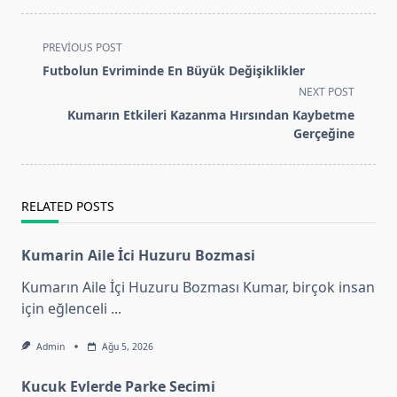
<span
PREVIOUS POST
class="nav-
Futbolun Evriminde En Büyük Değişiklikler
subtitle
NEXT POST
screen-
Kumarın Etkileri Kazanma Hırsından Kaybetme
reader-
Gerçeğine
text">Page</span>
RELATED POSTS
Kumarin Aile İci Huzuru Bozmasi
Kumarın Aile İçi Huzuru Bozması Kumar, birçok insan
için eğlenceli
...
Admin
Ağu 5, 2026
Kucuk Evlerde Parke Secimi