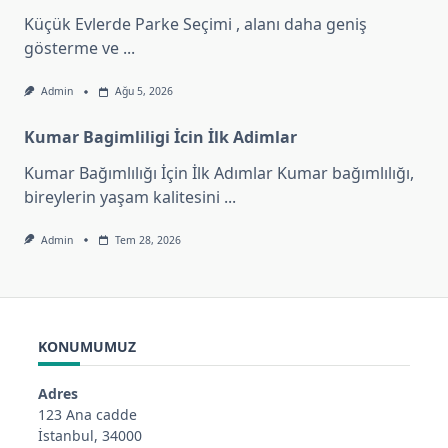
Küçük Evlerde Parke Seçimi , alanı daha geniş
gösterme ve
...
Admin
Ağu 5, 2026
Kumar Bagimliligi İcin İlk Adimlar
Kumar Bağımlılığı İçin İlk Adımlar Kumar bağımlılığı,
bireylerin yaşam kalitesini
...
Admin
Tem 28, 2026
KONUMUMUZ
Adres
123 Ana cadde
İstanbul, 34000