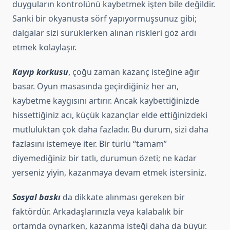
duyguların kontrolünü kaybetmek işten bile değildir.
Sanki bir okyanusta sörf yapıyormuşsunuz gibi;
dalgalar sizi sürüklerken alınan riskleri göz ardı
etmek kolaylaşır.
Kayıp korkusu
, çoğu zaman kazanç isteğine ağır
basar. Oyun masasında geçirdiğiniz her an,
kaybetme kaygısını artırır. Ancak kaybettiğinizde
hissettiğiniz acı, küçük kazançlar elde ettiğinizdeki
mutluluktan çok daha fazladır. Bu durum, sizi daha
fazlasını istemeye iter. Bir türlü “tamam”
diyemediğiniz bir tatlı, durumun özeti; ne kadar
yerseniz yiyin, kazanmaya devam etmek istersiniz.
Sosyal baskı
da dikkate alınması gereken bir
faktördür. Arkadaşlarınızla veya kalabalık bir
ortamda oynarken, kazanma isteği daha da büyür.