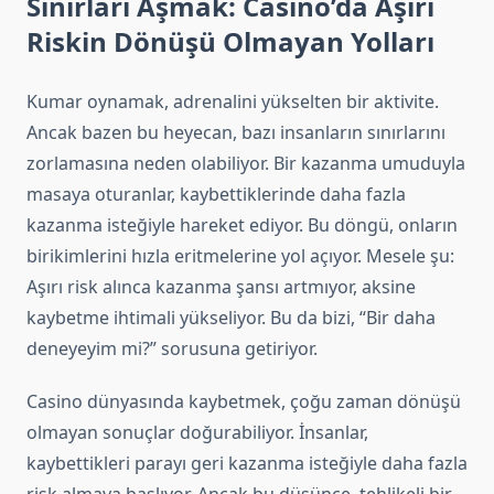
Sınırları Aşmak: Casino’da Aşırı
Riskin Dönüşü Olmayan Yolları
Kumar oynamak, adrenalini yükselten bir aktivite.
Ancak bazen bu heyecan, bazı insanların sınırlarını
zorlamasına neden olabiliyor. Bir kazanma umuduyla
masaya oturanlar, kaybettiklerinde daha fazla
kazanma isteğiyle hareket ediyor. Bu döngü, onların
birikimlerini hızla eritmelerine yol açıyor. Mesele şu:
Aşırı risk alınca kazanma şansı artmıyor, aksine
kaybetme ihtimali yükseliyor. Bu da bizi, “Bir daha
deneyeyim mi?” sorusuna getiriyor.
Casino dünyasında kaybetmek, çoğu zaman dönüşü
olmayan sonuçlar doğurabiliyor. İnsanlar,
kaybettikleri parayı geri kazanma isteğiyle daha fazla