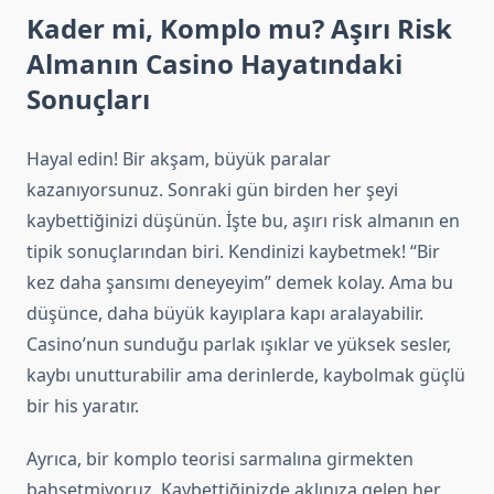
Kader mi, Komplo mu? Aşırı Risk
Almanın Casino Hayatındaki
Sonuçları
Hayal edin! Bir akşam, büyük paralar
kazanıyorsunuz. Sonraki gün birden her şeyi
kaybettiğinizi düşünün. İşte bu, aşırı risk almanın en
tipik sonuçlarından biri. Kendinizi kaybetmek! “Bir
kez daha şansımı deneyeyim” demek kolay. Ama bu
düşünce, daha büyük kayıplara kapı aralayabilir.
Casino’nun sunduğu parlak ışıklar ve yüksek sesler,
kaybı unutturabilir ama derinlerde, kaybolmak güçlü
bir his yaratır.
Ayrıca, bir komplo teorisi sarmalına girmekten
bahsetmiyoruz. Kaybettiğinizde aklınıza gelen her