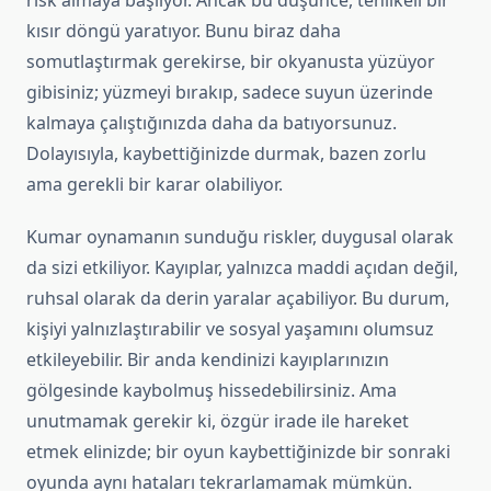
risk almaya başlıyor. Ancak bu düşünce, tehlikeli bir
kısır döngü yaratıyor. Bunu biraz daha
somutlaştırmak gerekirse, bir okyanusta yüzüyor
gibisiniz; yüzmeyi bırakıp, sadece suyun üzerinde
kalmaya çalıştığınızda daha da batıyorsunuz.
Dolayısıyla, kaybettiğinizde durmak, bazen zorlu
ama gerekli bir karar olabiliyor.
Kumar oynamanın sunduğu riskler, duygusal olarak
da sizi etkiliyor. Kayıplar, yalnızca maddi açıdan değil,
ruhsal olarak da derin yaralar açabiliyor. Bu durum,
kişiyi yalnızlaştırabilir ve sosyal yaşamını olumsuz
etkileyebilir. Bir anda kendinizi kayıplarınızın
gölgesinde kaybolmuş hissedebilirsiniz. Ama
unutmamak gerekir ki, özgür irade ile hareket
etmek elinizde; bir oyun kaybettiğinizde bir sonraki
oyunda aynı hataları tekrarlamamak mümkün.