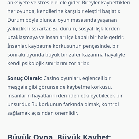
anksiyete ve stresle el ele gider. Bireyler kaybettikleri
her oyunda, kendilerine karşı bir eleştiri başlatır.
Durum böyle olunca, oyun masasında yaşanan
yalnızlık hissi artar. Bu durum, sosyal ilişkilerden
uzaklaşmaya ve insanları içe kapalı bir hale getirir.
İnsanlar, kaybetme korkusunun pençesinde, bir
sonraki oyunda büyük bir zafer kazanma hayaliyle
kendi psikolojik sınırlarını zorlarlar.
Sonuç Olarak
: Casino oyunları, eğlenceli bir
meşgale gibi görünse de kaybetme korkusu,
insanların hayatlarını derinden etkileyebilecek bir
unsurdur. Bu korkunun farkında olmak, kontrol
sağlamak açısından önemlidir.
Büyük Oyna, Büyük Kaybet: